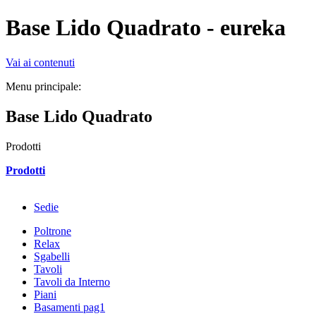
Base Lido Quadrato - eureka
Vai ai contenuti
Menu principale:
Base Lido Quadrato
Prodotti
Prodotti
Sedie
Poltrone
Relax
Sgabelli
Tavoli
Tavoli da Interno
Piani
Basamenti pag1