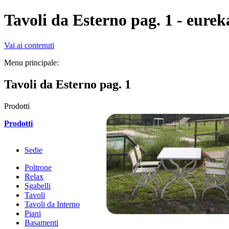
Tavoli da Esterno pag. 1 - eurek
Vai ai contenuti
Menu principale:
Tavoli da Esterno pag. 1
Prodotti
Prodotti
Sedie
Poltrone
Relax
Sgabelli
Tavoli
Tavoli da Interno
Piani
Basamenti